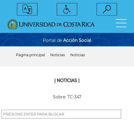
Pasar
al
contenido
principal
Portal de
Acción Social
Página principal
Noticias
Noticias
Sobrescribir
enlaces
de
ayuda
a
| NOTICIAS |
la
navegación
Sobre: TC-347