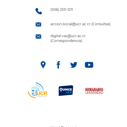
(506) 2511-1211
accion.social@ucr.ac.cr (Consultas)
digital.vas@ucr.ac.cr
(Correspondencia)