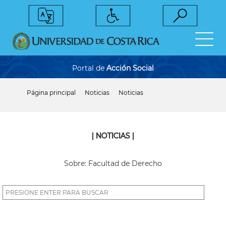
Pasar
al
contenido
principal
Portal de
Acción Social
Página principal
Noticias
Noticias
Sobrescribir
enlaces
de
ayuda
a
| NOTICIAS |
la
navegación
Sobre: Facultad de Derecho