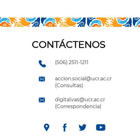
CONTÁCTENOS
(506) 2511-1211
accion.social@ucr.ac.cr
(Consultas)
digital.vas@ucr.ac.cr
(Correspondencia)