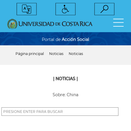
Pasar
al
contenido
principal
Portal de
Acción Social
Página principal
Noticias
Noticias
Sobrescribir
enlaces
de
ayuda
a
| NOTICIAS |
la
navegación
Sobre: China