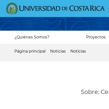
Pasar
al
contenido
principal
Main
¿Quiénes Somos?
Proyectos
navigation
Página principal
Noticias
Noticias
Sobrescribir
enlaces
de
ayuda
a
Sobre: Ce
la
navegación