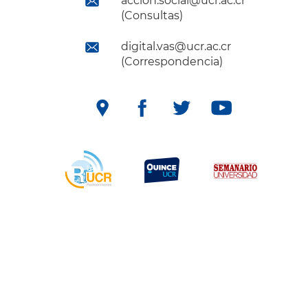
accion.social@ucr.ac.cr
(Consultas)
digital.vas@ucr.ac.cr
(Correspondencia)