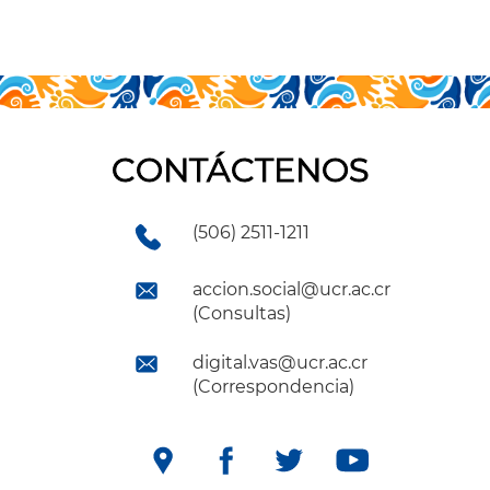
CONTÁCTENOS
(506) 2511-1211
accion.social@ucr.ac.cr
(Consultas)
digital.vas@ucr.ac.cr
(Correspondencia)