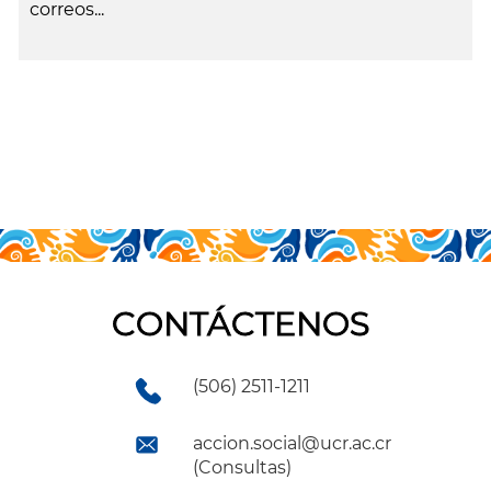
correos...
leer más
CONTÁCTENOS
(506) 2511-1211
accion.social@ucr.ac.cr
(Consultas)