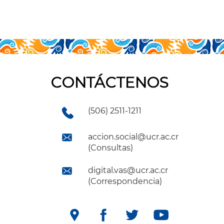
CONTÁCTENOS
(506) 2511-1211
accion.social@ucr.ac.cr
(Consultas)
digital.vas@ucr.ac.cr
(Correspondencia)