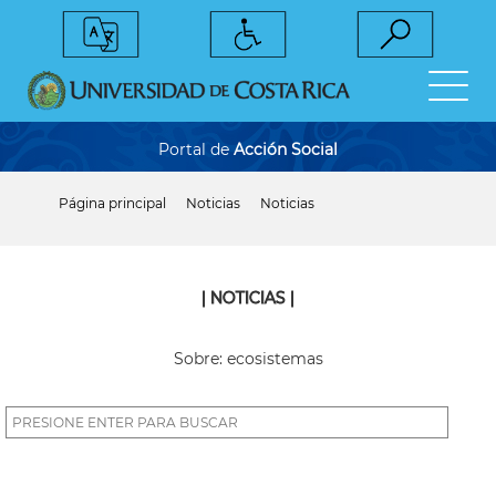
Pasar
al
contenido
principal
Portal de
Acción Social
Página principal
Noticias
Noticias
Sobrescribir
enlaces
de
ayuda
a
| NOTICIAS |
la
navegación
Sobre: ecosistemas