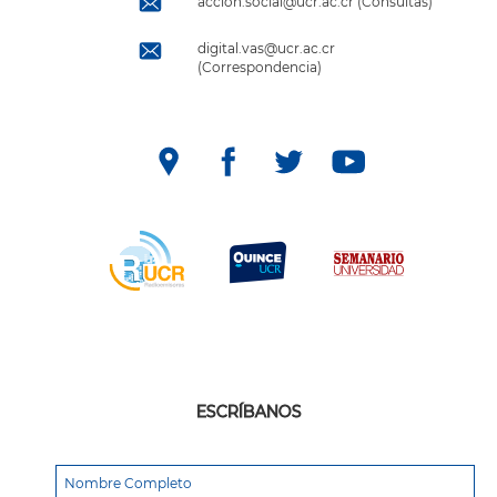
accion.social@ucr.ac.cr (Consultas)
digital.vas@ucr.ac.cr
(Correspondencia)
ESCRÍBANOS