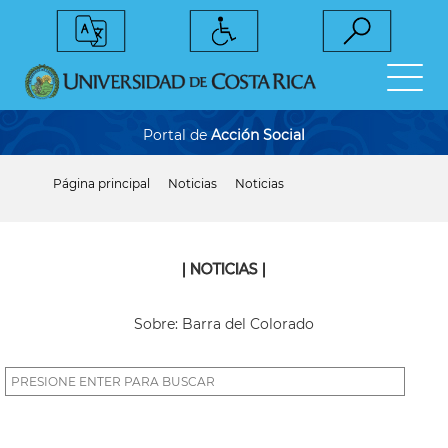
Pasar
al
contenido
principal
Portal de
Acción Social
Página principal
Noticias
Noticias
Sobrescribir
enlaces
de
ayuda
a
| NOTICIAS |
la
navegación
Sobre: Barra del Colorado