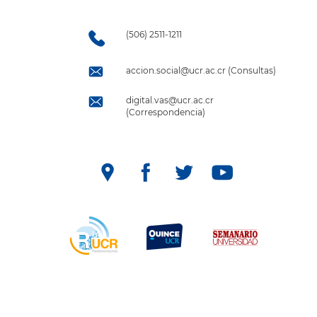
(506) 2511-1211
accion.social@ucr.ac.cr (Consultas)
digital.vas@ucr.ac.cr
(Correspondencia)