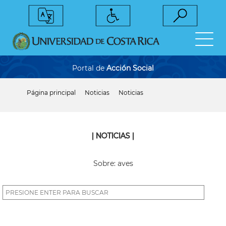
Pasar
al
contenido
principal
Portal de
Acción Social
Página principal
Noticias
Noticias
Sobrescribir
enlaces
de
ayuda
a
| NOTICIAS |
la
navegación
Sobre: aves