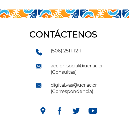
CONTÁCTENOS
(506) 2511-1211
accion.social@ucr.ac.cr
(Consultas)
digital.vas@ucr.ac.cr
(Correspondencia)