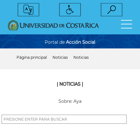
Pasar
al
contenido
principal
Portal de
Acción Social
Página principal
Noticias
Noticias
Sobrescribir
enlaces
de
ayuda
a
| NOTICIAS |
la
navegación
Sobre: Aya