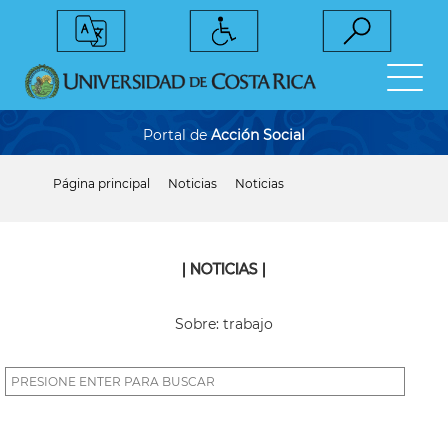
Pasar
al
contenido
principal
Portal de
Acción Social
Página principal
Noticias
Noticias
Sobrescribir
enlaces
de
ayuda
a
| NOTICIAS |
la
navegación
Sobre: trabajo