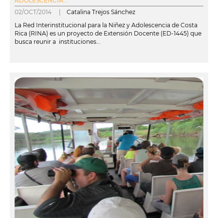
ADOLESCENCIA...
02/OCT/2014 |
Catalina Trejos Sánchez
La Red Interinstitucional para la Niñez y Adolescencia de Costa
Rica (RINA) es un proyecto de Extensión Docente (ED-1445) que
busca reunir a instituciones...
leer más