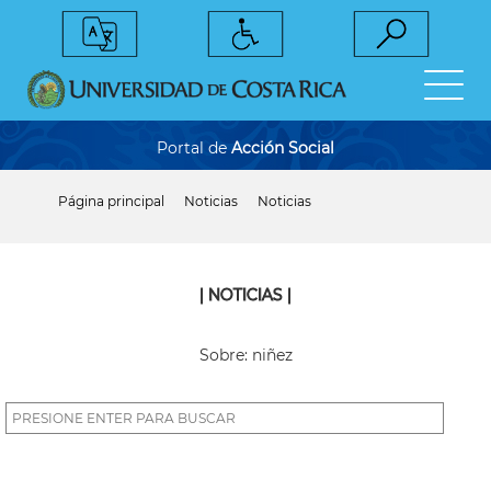
Pasar
al
contenido
principal
Portal de
Acción Social
Página principal
Noticias
Noticias
Sobrescribir
enlaces
de
ayuda
a
| NOTICIAS |
la
navegación
Sobre: niñez