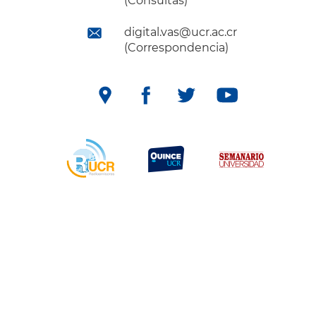
(Consultas)
digital.vas@ucr.ac.cr
(Correspondencia)