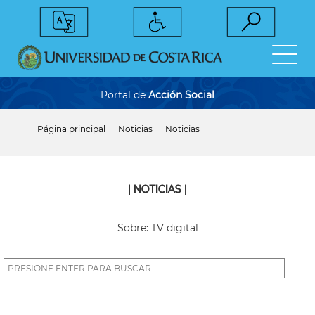
Pasar
al
contenido
principal
Portal de
Acción Social
Página principal
Noticias
Noticias
Sobrescribir
enlaces
de
ayuda
a
| NOTICIAS |
la
navegación
Sobre: TV digital