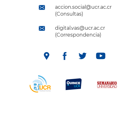
accion.social@ucr.ac.cr
(Consultas)
digital.vas@ucr.ac.cr
(Correspondencia)