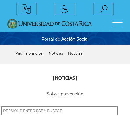
Pasar
al
contenido
principal
Portal de
Acción Social
Página principal
Noticias
Noticias
Sobrescribir
enlaces
de
ayuda
a
| NOTICIAS |
la
navegación
Sobre: prevención