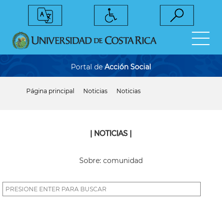
Pasar
al
contenido
principal
Portal de
Acción Social
Página principal
Noticias
Noticias
Sobrescribir
enlaces
de
ayuda
a
| NOTICIAS |
la
navegación
Sobre: comunidad