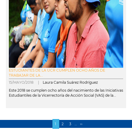
ESTUDIANTES DE LA UCR CUMPLEN OCHO AÑOS DE
TRABAJAR DE LA...
15/MAYO/2018 |
Laura Camila Suárez Rodríguez
Este 2018 se cumplen ocho años del nacimiento de las Iniciativas
Estudiantiles de la Vicerrectoría de Acción Social (VAS) de la...
leer más
Página
1
Page
2
Page
3
…
Siguiente
››
Paginación
actual
página