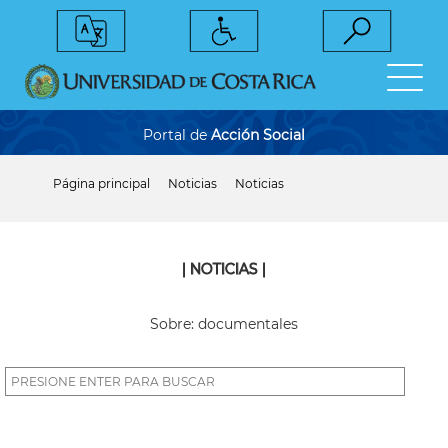
Pasar
al
contenido
principal
Portal de
Acción Social
Página principal
Noticias
Noticias
Sobrescribir
enlaces
de
ayuda
a
| NOTICIAS |
la
navegación
Sobre: documentales