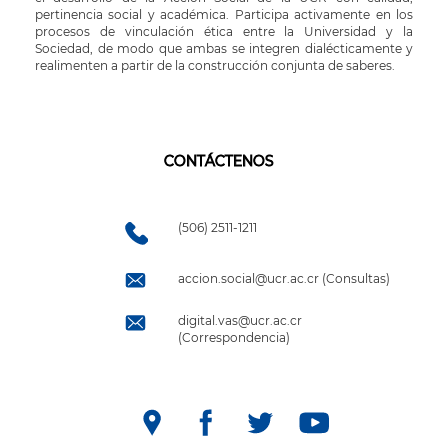
pertinencia social y académica. Participa activamente en los
procesos de vinculación ética entre la Universidad y la
Sociedad, de modo que ambas se integren dialécticamente y
realimenten a partir de la construcción conjunta de saberes.
CONTÁCTENOS
(506) 2511-1211
accion.social@ucr.ac.cr (Consultas)
digital.vas@ucr.ac.cr
(Correspondencia)