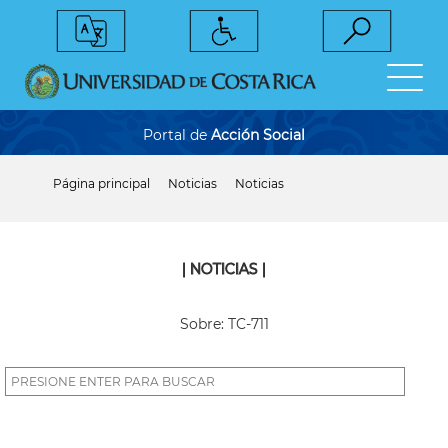
Pasar
al
contenido
principal
Portal de
Acción Social
Página principal
Noticias
Noticias
Sobrescribir
enlaces
de
ayuda
a
| NOTICIAS |
la
navegación
Sobre: TC-711