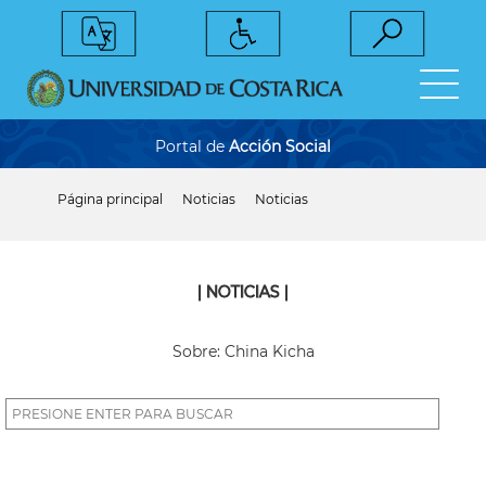
Pasar
al
contenido
principal
Portal de
Acción Social
Página principal
Noticias
Noticias
Sobrescribir
enlaces
de
ayuda
a
| NOTICIAS |
la
navegación
Sobre: China Kicha