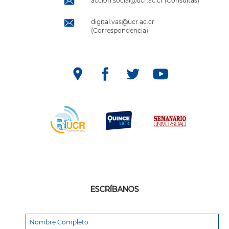
accion.social@ucr.ac.cr (Consultas)
digital.vas@ucr.ac.cr
(Correspondencia)
ESCRÍBANOS