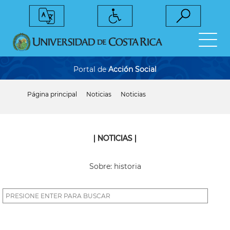
Pasar
al
contenido
principal
Portal de
Acción Social
Página principal
Noticias
Noticias
Sobrescribir
enlaces
de
ayuda
a
| NOTICIAS |
la
navegación
Sobre: historia