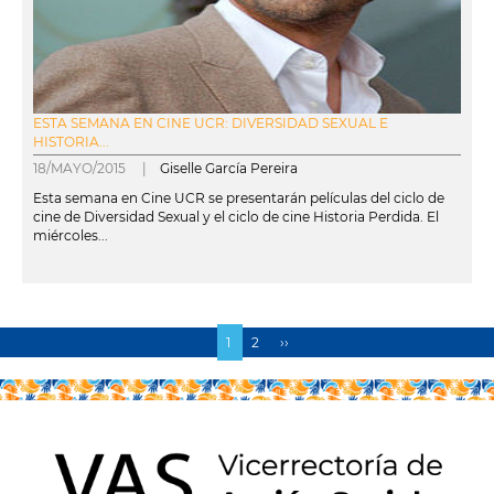
ESTA SEMANA EN CINE UCR: DIVERSIDAD SEXUAL E
HISTORIA...
18/MAYO/2015 |
Giselle García Pereira
Esta semana en Cine UCR se presentarán películas del ciclo de
cine de Diversidad Sexual y el ciclo de cine Historia Perdida. El
miércoles...
leer más
Página
1
Page
2
Siguiente
››
Paginación
actual
página