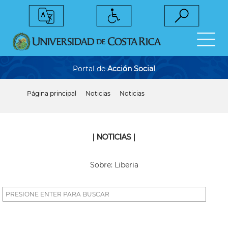
Pasar
al
contenido
principal
Portal de
Acción Social
Página principal
Noticias
Noticias
Sobrescribir
enlaces
de
ayuda
a
| NOTICIAS |
la
navegación
Sobre: Liberia