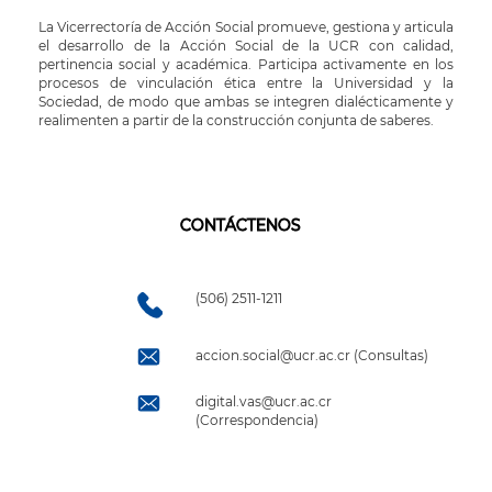
La Vicerrectoría de Acción Social promueve, gestiona y articula
el desarrollo de la Acción Social de la UCR con calidad,
pertinencia social y académica. Participa activamente en los
procesos de vinculación ética entre la Universidad y la
Sociedad, de modo que ambas se integren dialécticamente y
realimenten a partir de la construcción conjunta de saberes.
CONTÁCTENOS
(506) 2511-1211
accion.social@ucr.ac.cr (Consultas)
digital.vas@ucr.ac.cr
(Correspondencia)