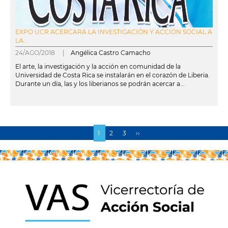
EXPO UCR ACERCARÁ LA INVESTIGACIÓN Y ACCIÓN SOCIAL A
LA...
24/AGO/2018 |
Angélica Castro Camacho
El arte, la investigación y la acción en comunidad de la
Universidad de Costa Rica se instalarán en el corazón de Liberia.
Durante un día, las y los liberianos se podrán acercar a...
leer más
Página
1
Page
2
Page
3
Siguiente
››
Paginación
actual
página