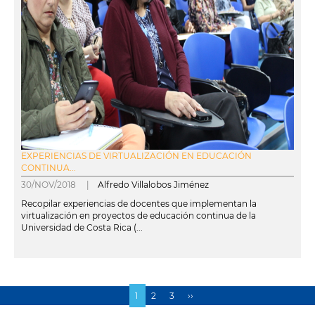
EXPERIENCIAS DE VIRTUALIZACIÓN EN EDUCACIÓN
CONTINUA...
30/NOV/2018 |
Alfredo Villalobos Jiménez
Recopilar experiencias de docentes que implementan la
virtualización en proyectos de educación continua de la
Universidad de Costa Rica (...
leer más
Página
1
Page
2
Page
3
Siguiente
››
Paginación
actual
página