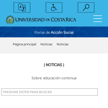
Pasar
al
contenido
principal
Portal de
Acción Social
Página principal
Noticias
Noticias
Sobrescribir
enlaces
de
ayuda
a
| NOTICIAS |
la
navegación
Sobre: educación continua