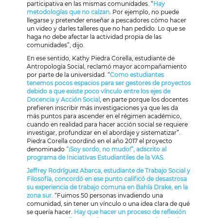
participativa en las mismas comunidades. “
Hay
metodologías que no calzan
. Por ejemplo, no puede
llegarse y pretender enseñar a pescadores cómo hacer
un video y darles talleres que no han pedido. Lo que se
haga no debe afectar la actividad propia de las
comunidades”, dijo.
En ese sentido, Kathy Piedra Corella, estudiante de
Antropología Social, reclamó mayor acompañamiento
por parte de la universidad. “
Como estudiantes
tenemos pocos espacios para ser gestores de proyectos
debido a que existe poco vínculo entre los ejes de
Docencia y Acción Social
, en parte porque los docentes
prefieren inscribir más investigaciones ya que les da
más puntos para ascender en el régimen académico,
cuando en realidad para hacer acción social se requiere
investigar, profundizar en el abordaje y sistematizar”.
Piedra Corella coordinó en el año 2017 el proyecto
denominado
“¡Soy sordo, no mudo!”, adscrito al
programa de Iniciativas Estudiantiles de la VAS.
Jeffrey Rodríguez Abarca, estudiante de Trabajo Social y
Filosofía, concordó en ese punto calificó de desastrosa
su experiencia de trabajo comuna en Bahía Drake, en la
zona sur.
“Fuimos 50 personas invadiendo una
comunidad, sin tener un vínculo o una idea clara de qué
se quería hacer.
Hay que hacer un proceso de reflexión