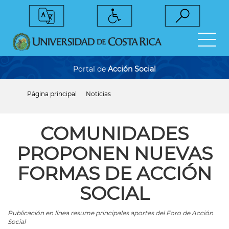
Pasar
al
contenido
principal
Portal de
Acción Social
Página principal
Noticias
Sobrescribir
enlaces
de
ayuda
COMUNIDADES
a
la
PROPONEN NUEVAS
navegación
FORMAS DE ACCIÓN
SOCIAL
Publicación en línea resume principales aportes del Foro de Acción
Social