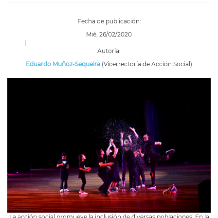
Fecha de publicación:
Mié, 26/02/2020
|
Autoría:
Eduardo Muñoz-Sequeira
(Vicerrectoría de Acción Social)
La acción social promueve la inclusión de diversas poblaciones. En la