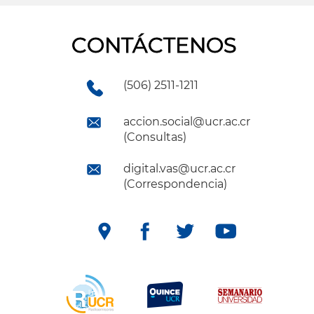
CONTÁCTENOS
(506) 2511-1211
accion.social@ucr.ac.cr
(Consultas)
digital.vas@ucr.ac.cr
(Correspondencia)