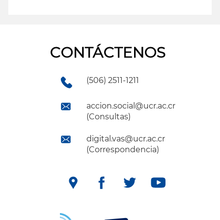
leer más
CONTÁCTENOS
(506) 2511-1211
accion.social@ucr.ac.cr
(Consultas)
digital.vas@ucr.ac.cr
(Correspondencia)