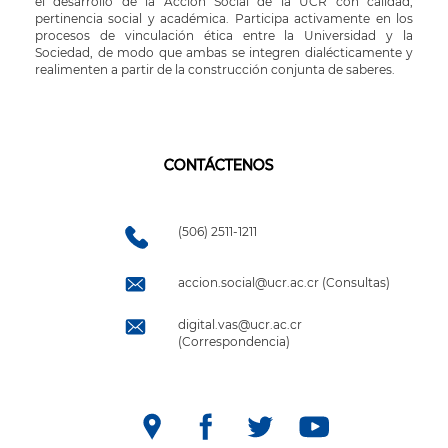
el desarrollo de la Acción Social de la UCR con calidad,
pertinencia social y académica. Participa activamente en los
procesos de vinculación ética entre la Universidad y la
Sociedad, de modo que ambas se integren dialécticamente y
realimenten a partir de la construcción conjunta de saberes.
CONTÁCTENOS
(506) 2511-1211
accion.social@ucr.ac.cr (Consultas)
digital.vas@ucr.ac.cr
(Correspondencia)