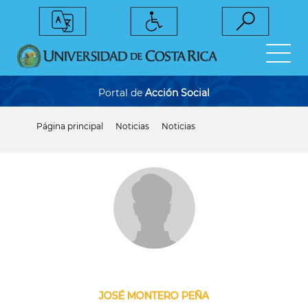
Pasar
al
contenido
principal
Portal de
Acción Social
Página principal
Noticias
Noticias
Sobrescribir
enlaces
de
ayuda
a
la
navegación
JOSÉ MONTERO PEÑA