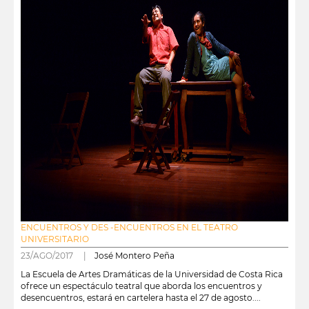
ENCUENTROS Y DES -ENCUENTROS EN EL TEATRO
UNIVERSITARIO
23/AGO/2017 |
José Montero Peña
La Escuela de Artes Dramáticas de la Universidad de Costa Rica
ofrece un espectáculo teatral que aborda los encuentros y
desencuentros, estará en cartelera hasta el 27 de agosto....