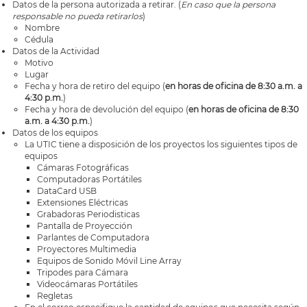
Datos de la persona autorizada a retirar. (
En caso que la persona
responsable no pueda retirarlos
)
Nombre
Cédula
Datos de la Actividad
Motivo
Lugar
Fecha y hora de retiro del equipo (
en horas de oficina de 8:30 a.m. a
4:30 p.m.
)
Fecha y hora de devolución del equipo (
en horas de oficina de 8:30
a.m. a 4:30 p.m.
)
Datos de los equipos
La UTIC tiene a disposición de los proyectos los siguientes tipos de
equipos
Cámaras Fotográficas
Computadoras Portátiles
DataCard USB
Extensiones Eléctricas
Grabadoras Periodisticas
Pantalla de Proyección
Parlantes de Computadora
Proyectores Multimedia
Equipos de Sonido Móvil Line Array
Tripodes para Cámara
Videocámaras Portátiles
Regletas