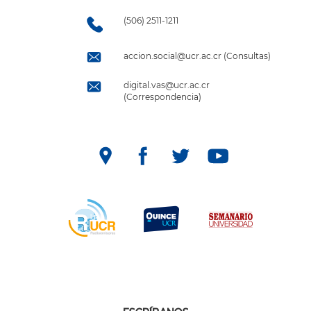
(506) 2511-1211
accion.social@ucr.ac.cr (Consultas)
digital.vas@ucr.ac.cr
(Correspondencia)