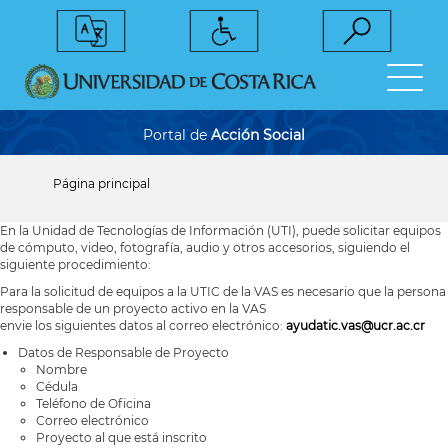
Pasar
al
contenido
principal
Portal de
Acción Social
Página principal
Sobrescribir
enlaces
En la Unidad de Tecnologías de Información (UTI), puede solicitar equipos
de
ayuda
de cómputo, video, fotografía, audio y otros accesorios, siguiendo el
a
siguiente procedimiento:
la
navegación
Para la solicitud de equipos a la UTIC de la VAS es necesario que la persona
responsable de un proyecto activo en la VAS
envie los siguientes datos al correo electrónico:
ayudatic.vas@ucr.ac.cr
Datos de Responsable de Proyecto
Nombre
Cédula
Teléfono de Oficina
Correo electrónico
Proyecto al que está inscrito