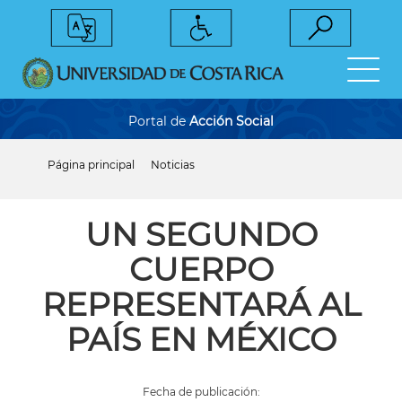
Pasar
al
contenido
principal
Portal de
Acción Social
Página principal
Noticias
Sobrescribir
enlaces
de
ayuda
UN SEGUNDO
a
la
CUERPO
navegación
REPRESENTARÁ AL
PAÍS EN MÉXICO
Fecha de publicación: