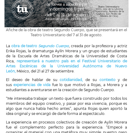
Afiche de la obra de teatro Segundo Cuerpo, que se presentará en el
Teatro Universitario del 7 al 31 de agosto.
La
obra de teatro
Segundo Cuerpo
, creada por la profesora y actriz
Erika Rojas, la dramaturga Aylín Morera y un grupo de estudiantes
de la Escuela de Artes Dramáticas de la Universidad de Costa
Rica,
representará a nuestro país en el Festival Universitario de
Artes Escénicas de la Universidad Autónoma de Nuevo
León,
México, del 21 al 27 de setiembre.
El deseo de hablar de su
cotidianidad,
de su
contexto
y de
sus
experiencias de vida
fue lo que motivó a Rojas, a Morera y a
estudiantes a aventurarse en la creación de Segundo Cuerpo.
“Me interesaba trabajar un texto que fuera construido por todos los
miembros del equipo creativo, y pasar por esa vivencia, porque es
algo que nunca había hecho antes”, apunta Rojas quien aportó la
idea original y se encargó de darle forma al espectáculo.
La experiencia en procesos colectivos de creación de Aylín Morera
fue el complemento perfecto para la experiencia. “Empecé a
organizar el material con una metáfora muy simple: nuestro paso