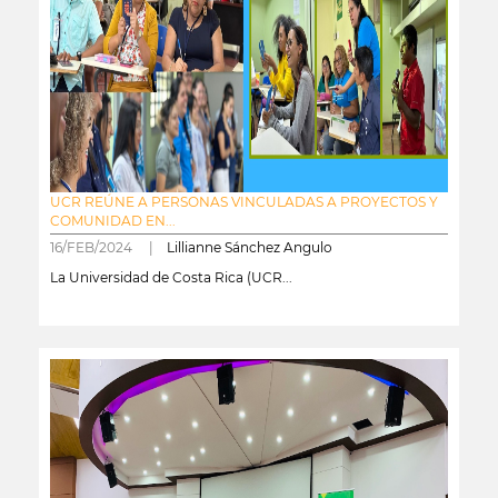
UCR REÚNE A PERSONAS VINCULADAS A PROYECTOS Y
COMUNIDAD EN...
16/FEB/2024 |
Lillianne Sánchez Angulo
La Universidad de Costa Rica (UCR...
leer más