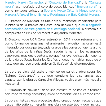
Maestro Marvin Camacho:
el
"Oratorio de Navidad"
y la
“Cantata
negra”
acompañado del coro de voces blancas
“Sinergia coral”
y
como invitados solistas la
Soprano Ivette Ortiz, la Mezzo soprano
Marcela Alfaro, el Tenor Ernesto Rodríguez y el Bajo Gabriel Morera.
El “Oratorio de Navidad” es una obra sumamente importante para
la historia de la música en Costa Rica debido a que
es la segunda
composición de este género en el catálogo nacional;
la primera fue
compuesta en 1933 por el maestro Alejandro Monestel.
El Oratorio –que UCR Coral estrenó en 2014 y que retoma ahora
como forma de engalanar el ambiente navideño nacional- está
integrado por doce partes, cada una de ellas correspondiente a uno
de los años de la niñez Jesús, según la narran los evangelios
canónicos, más una obertura, porque “los evangelistas dan cuenta
de la vida de Jesús hasta los 12 años y luego no hablan nada de él
hasta que aparece predicando en Galilea”, señala el compositor.
La obra se aleja del estilo armónico de su otra obra sacra, los
“Salmos Cotidianos” y aunque contiene las disonancias que
caracterizan la obra de Camacho Villegas, vuelve a ser más modal y
más tonal.
El “Oratorio de Navidad” tiene una estructura polifónica alternada
con importantes y ricos bloques de homofonía” dice el compositor.
La obra sintetiza viejos proyectos de su creador quien recuerda que
desde niño soñó con escribir una obra de este tipo y que, incluso,