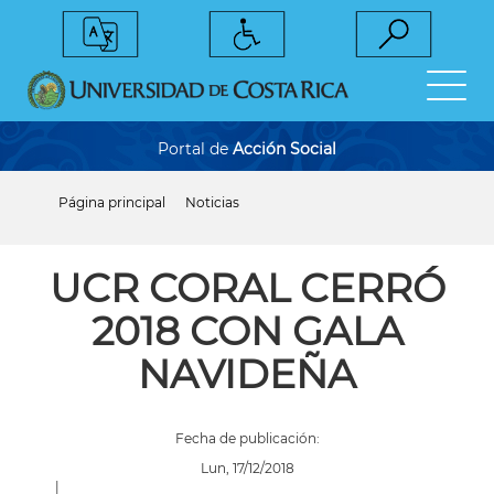
Pasar
al
contenido
principal
Portal de
Acción Social
Página principal
Noticias
Sobrescribir
enlaces
de
ayuda
UCR CORAL CERRÓ
a
la
2018 CON GALA
navegación
NAVIDEÑA
Fecha de publicación:
Lun, 17/12/2018
|