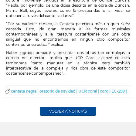
cultura limonense vertidos en la escritura de Quince Duncan.
“Habla, por ejemplo, de una diosa descrita en la obra de Duncan,
Mama Bull, cuyos favores, como la prosperidad o la vida, se
obtienen a través del canto, la danza”.
“Por su carácter rítmico, la Cantata pareciera más un gran
Suite
cantada. Esto, de gran manera a las formas musicales
contemporáneas y a la literatura costarricense con una obra
sinigual que no encontramos en ningún otro compositor
contemporáneo actual” explica.
Haber logrado preparar y presentar dos obras tan complejas, a
criterio del director, implica que UCR Coral alcanzó en esta
temporada “tanto madurez en la técnica pero también
interpretativa de la compleja y rica obra de este compositor
costarricense contemporáneo”.
cantata negra |
oratorio de navidad |
UCR coral |
coro |
EC-298 |
VOLVER A NOTICIAS