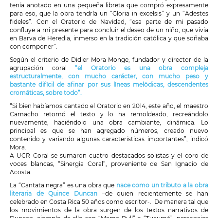
tenía anotado en una pequeña libreta que compró expresamente
para eso, que la obra tendría un “Gloria in excelsis” y un “Adestes
fideles”. Con el Oratorio de Navidad, “esa parte de mi pasado
confluye a mi presente para concluir el deseo de un niño, que vivía
en Barva de Heredia, inmerso en la tradición católica y que soñaba
con componer”.
Según el criterio de Didier Mora Monge, fundador y director de la
agrupación coral
“el Oratorio es una obra compleja
estructuralmente, con mucho carácter, con mucho peso y
bastante difícil de afinar por sus líneas melódicas, descendentes
cromáticas, sobre todo”.
“Si bien habíamos cantado el Oratorio en 2014, este año, el maestro
Camacho retomó el texto y lo ha remoldeado, recreándolo
nuevamente, haciéndolo una obra cambiante, dinámica. Lo
principal es que se han agregado números, creado nuevo
contenido y variando algunas características importantes”, indicó
Mora.
A UCR Coral se sumaron cuatro destacados solistas y el coro de
voces blancas, “Sinergia Coral”, proveniente de San Ignacio de
Acosta.
La “Cantata negra” es una obra que
nace como un tributo a la obra
literaria de Quince Duncan
–de quien recientemente se han
celebrado en Costa Rica 50 años como escritor-. De manera tal que
los movimientos de la obra surgen de los textos narrativos de