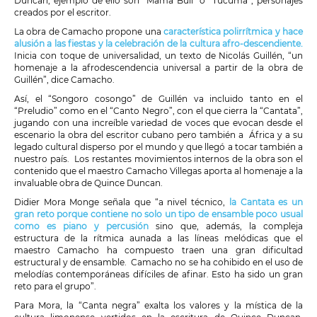
Duncan, ejemplo de ello son “Mama Bull” o “Tucumá”, personajes
creados por el escritor.
La obra de Camacho propone una
característica polirrítmica y hace
alusión a las fiestas y la celebración de la cultura afro-descendiente.
Inicia con toque de universalidad, un texto de Nicolás Guillén, “un
homenaje a la afrodescendencia universal a partir de la obra de
Guillén”, dice Camacho.
Así, el “Songoro cosongo” de Guillén va incluido tanto en el
“Preludio” como en el “Canto Negro”, con el que cierra la “Cantata”,
jugando con una increíble variedad de voces que evocan desde el
escenario la obra del escritor cubano pero también a África y a su
legado cultural disperso por el mundo y que llegó a tocar también a
nuestro país. Los restantes movimientos internos de la obra son el
contenido que el maestro Camacho Villegas aporta al homenaje a la
invaluable obra de Quince Duncan.
Didier Mora Monge señala que “a nivel técnico,
la Cantata es un
gran reto porque contiene no solo un tipo de ensamble poco usual
como es piano y percusión
sino que, además, la compleja
estructura de la rítmica aunada a las líneas melódicas que el
maestro Camacho ha compuesto traen una gran dificultad
estructural y de ensamble. Camacho no se ha cohibido en el uso de
melodías contemporáneas difíciles de afinar. Esto ha sido un gran
reto para el grupo”.
Para Mora, la “Canta negra” exalta los valores y la mística de la