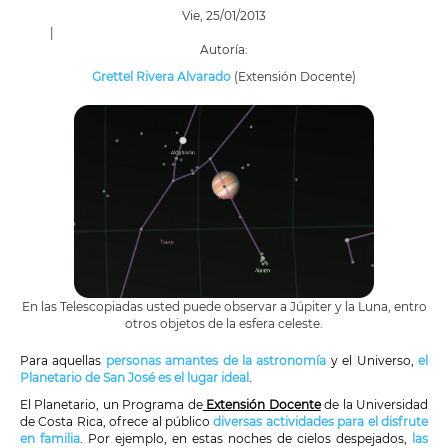
Vie, 25/01/2013
|
Autoría:
Grettel Rivera Alvarado
(Extensión Docente)
En las Telescopiadas usted puede observar a Júpiter y la Luna, entro
otros objetos de la esfera celeste.
Para aquellas
personas amantes de la astronomía
y el Universo,
el
Planetario de San José es el lugar ideal
.
El Planetario, un Programa de
Extensión Docente
de la Universidad
de Costa Rica, ofrece al público
diversas actividades para el disfrute
en familia
. Por ejemplo, en estas noches de cielos despejados,
las