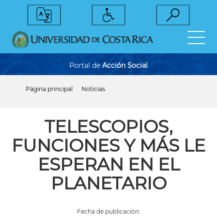
Pasar
al
contenido
principal
Portal de
Acción Social
Página principal
Noticias
Sobrescribir
enlaces
de
ayuda
TELESCOPIOS,
a
la
FUNCIONES Y MÁS LE
navegación
ESPERAN EN EL
PLANETARIO
Fecha de publicación: