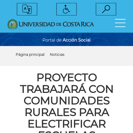
Pasar
al
contenido
principal
Portal de
Acción Social
Página principal
Noticias
Sobrescribir
enlaces
de
ayuda
PROYECTO
a
la
TRABAJARÁ CON
navegación
COMUNIDADES
RURALES PARA
ELECTRIFICAR