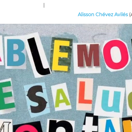
|
Alisson Chévez Avilés
(