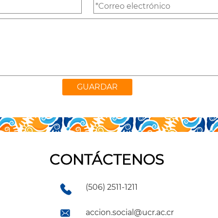
CONTÁCTENOS
(506) 2511-1211
accion.social@ucr.ac.cr