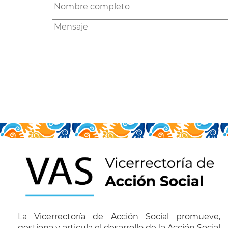
La Vicerrectoría de Acción Social promueve,
gestiona y articula el desarrollo de la Acción Social