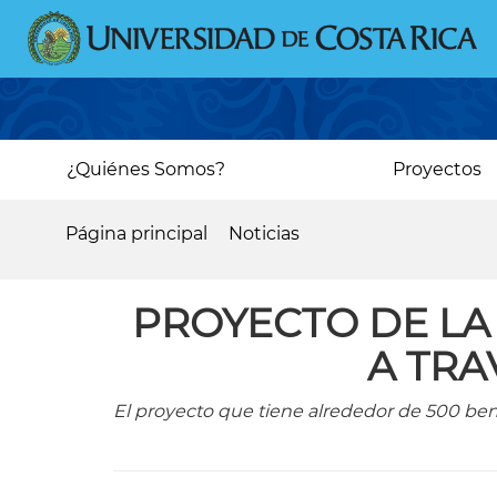
Pasar
al
contenido
principal
Main
¿Quiénes Somos?
Proyectos
navigation
Página principal
Noticias
Sobrescribir
enlaces
PROYECTO DE LA
de
A TRA
ayuda
a
El proyecto que tiene alrededor de 500 ben
la
navegación