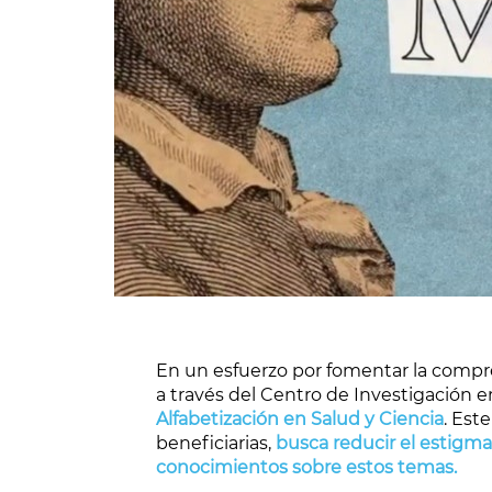
En un esfuerzo por fomentar la compre
a través del Centro de Investigación en
Alfabetización en Salud y Ciencia
. Est
beneficiarias,
busca reducir el estigm
conocimientos sobre estos temas.