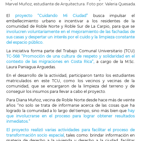
Marvel Muñoz, estudiante de Arquitectura. Foto por: Valeria Quesada.
El
proyecto “Cuidando Mi Ciudad”
busca impulsar el
embellecimiento urbano e incentivar a los residentes de la
comunidad de Roble Norte y Roble Sur de La Carpio, para que se
involucren voluntariamente en el mejoramiento de las fachadas de
sus casas y despertar un interés por el cuido y la limpieza constante
del espacio público.
La iniciativa forma parte del Trabajo Comunal Universitario (TCU)
TC-568 “Promoción de una cultura de respeto y solidaridad en el
contexto de las migraciones en Costa Rica”,
a cargo de la M.Sc.
Laura Paniagua Arguedas.
En el desarrollo de la actividad, participaron tanto los estudiantes
matriculados en este TCU, como los vecinos y vecinas de la
comunidad, que se encargaron de la limpieza del terreno y de
conseguir los insumos para llevar a cabo el proyecto.
Para Diana Muñoz, vecina de Roble Norte desde hace más de veinte
años “no solo se trata de informarse acerca de las cosas que ha
logrado la comunidad a lo largo del tiempo, sino más bien que
hay
que involucrarse en el proceso para lograr obtener resultados
inmediatos.”
El proyecto realizó varias actividades para facilitar el proceso de
transformación socio espacial
, tales como: brindar información en
materia de derecho a la vivienda y derecho a la ciudad, facilitar