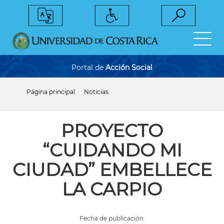
Pasar
al
contenido
principal
Portal de
Acción Social
Página principal
Noticias
Sobrescribir
enlaces
de
ayuda
PROYECTO
a
la
“CUIDANDO MI
navegación
CIUDAD” EMBELLECE
LA CARPIO
Fecha de publicación: