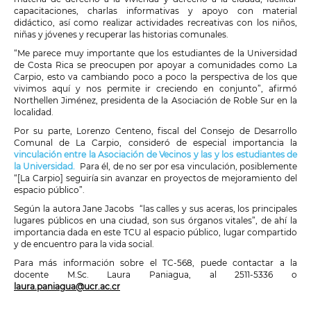
capacitaciones, charlas informativas y apoyo con material
didáctico, así como realizar actividades recreativas con los niños,
niñas y jóvenes y recuperar las historias comunales.
“Me parece muy importante que los estudiantes de la Universidad
de Costa Rica se preocupen por apoyar a comunidades como La
Carpio, esto va cambiando poco a poco la perspectiva de los que
vivimos aquí y nos permite ir creciendo en conjunto”, afirmó
Northellen Jiménez, presidenta de la Asociación de Roble Sur en la
localidad.
Por su parte, Lorenzo Centeno, fiscal del Consejo de Desarrollo
Comunal de La Carpio, consideró de especial importancia la
vinculación entre la Asociación de Vecinos y las y los estudiantes de
la Universidad.
Para él, de no ser por esa vinculación, posiblemente
“[La Carpio] seguiría sin avanzar en proyectos de mejoramiento del
espacio público”.
Según la autora Jane Jacobs “las calles y sus aceras, los principales
lugares públicos en una ciudad, son sus órganos vitales”, de ahí la
importancia dada en este TCU al espacio público, lugar compartido
y de encuentro para la vida social.
Para más información sobre el TC-568, puede contactar a la
docente M.Sc. Laura Paniagua, al 2511-5336 o
laura.paniagua@ucr.ac.cr