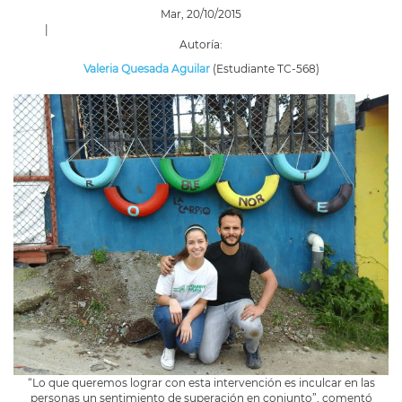
Mar, 20/10/2015
|
Autoría:
Valeria Quesada Aguilar
(Estudiante TC-568)
“Lo que queremos lograr con esta intervención es inculcar en las
personas un sentimiento de superación en conjunto”, comentó