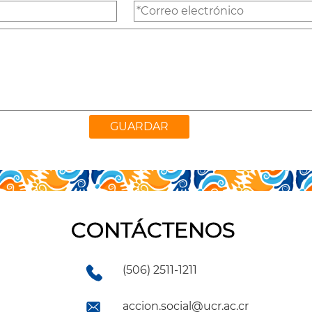
CONTÁCTENOS
(506) 2511-1211
accion.social@ucr.ac.cr