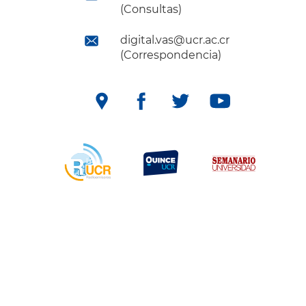
(Consultas)
digital.vas@ucr.ac.cr
(Correspondencia)