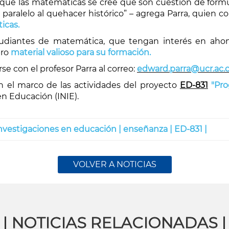
 que las matemáticas se cree que son cuestión de fórmu
paralelo al quehacer histórico” – agrega Parra, quien 
icas.
tudiantes de matemática, que tengan interés en ahon
bro
material valioso para su formación.
e con el profesor Parra al correo:
edward.parra@ucr.ac.c
en el marco de las actividades del proyecto
ED-831
"Pr
en Educación (INIE).
investigaciones en educación |
enseñanza |
ED-831 |
VOLVER A NOTICIAS
| NOTICIAS RELACIONADAS |