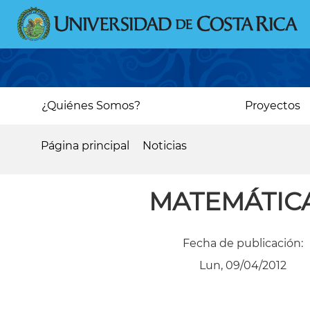
Pasar
al
contenido
principal
Main
¿Quiénes Somos?
Proyectos
navigation
Página principal
Noticias
Sobrescribir
enlaces
MATEMÁTIC
de
ayuda
Fecha de publicación:
a
Lun, 09/04/2012
la
navegación