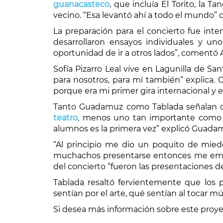
guanacasteco
, que incluía El Torito, la 
vecino. “Esa levantó ahí a todo el mundo” 
La preparación para el concierto fue int
desarrollaron ensayos individuales y un
oportunidad de ir a otros lados”, coment
Sofía Pizarro Leal vive en Lagunilla de S
para nosotros, para mí también” explica. 
porque era mi primer gira internacional 
Tanto Guadamuz como Tablada señalan 
teatro
, menos uno tan importante como e
alumnos es la primera vez” explicó Guada
“Al principio me dio un poquito de mie
muchachos presentarse entonces me emoc
del concierto “fueron las presentaciones d
Tablada resaltó fervientemente que los p
sentían por el arte, qué sentían al tocar m
Si desea más información sobre este proye