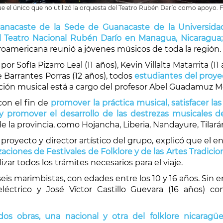
ue el único que no utilizó la orquesta del Teatro Rubén Darío como apoyo. 
acaste de la Sede de Guanacaste de la Universidad 
 Teatro Nacional Rubén Darío en Managua, Nicaragua;
americana reunió a jóvenes músicos de toda la región.
 Sofía Pizarro Leal (11 años), Kevin Villalta Matarrita (1
e Barrantes Porras (12 años), todos
estudiantes del proy
ección musical está a cargo del profesor Abel Guadamuz 
con el fin de
promover la práctica musical, satisfacer la
 y promover el desarrollo de las destrezas musicales 
e la provincia, como Hojancha, Liberia, Nandayure, Tilar
royecto y director artístico del grupo, explicó que el enl
ciones de Festivales de Folklore y de las Artes Tradicio
zar todos los trámites necesarios para el viaje.
a seis marimbistas, con edades entre los 10 y 16 años. Si
léctrico y José Víctor Castillo Guevara (16 años) c
dos obras, una nacional y otra del folklore nicaragü