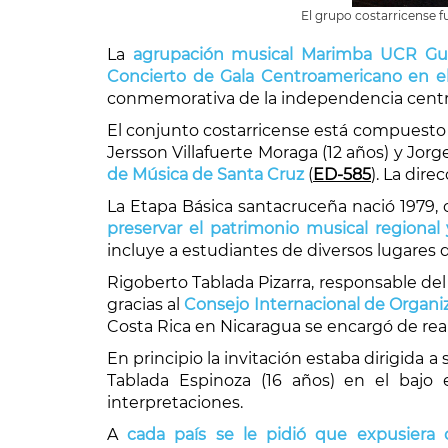
El grupo costarricense f
La
agrupación musical Marimba UCR Guan
Concierto de Gala Centroamericano en el
conmemorativa de la independencia centro
El conjunto costarricense está compuesto por
Jersson Villafuerte Moraga (12 años) y Jorg
de Música de Santa Cruz
(
ED-585
). La dir
La Etapa Básica santacruceña nació 1979, 
preservar el patrimonio musical regional
incluye a estudiantes de diversos lugares d
Rigoberto Tablada Pizarra, responsable del p
gracias al
Consejo Internacional de Organiza
Costa Rica en Nicaragua se encargó de reali
En principio la invitación estaba dirigida 
Tablada Espinoza (16 años) en el bajo e
interpretaciones.
A
cada país se le pidió que expusiera 