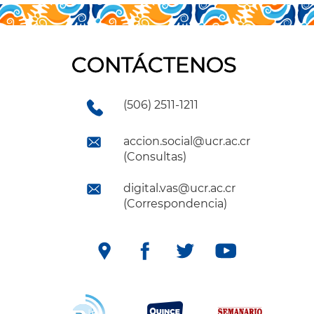
CONTÁCTENOS
(506) 2511-1211
accion.social@ucr.ac.cr
(Consultas)
digital.vas@ucr.ac.cr
(Correspondencia)