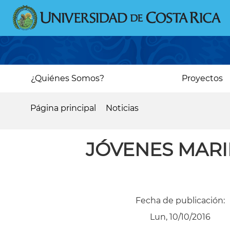
Pasar
al
contenido
principal
Main
¿Quiénes Somos?
Proyectos
navigation
Página principal
Noticias
Sobrescribir
enlaces
JÓVENES MAR
de
ayuda
a
Fecha de publicación:
la
Lun, 10/10/2016
navegación