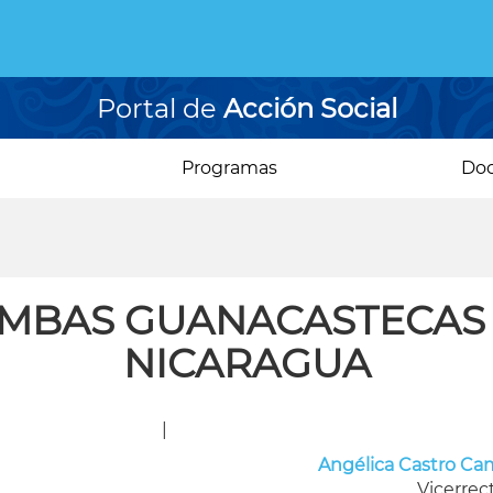
Portal de
Acción Social
Programas
Do
IMBAS GUANACASTECAS 
NICARAGUA
|
Angélica Castro C
Vicerrec