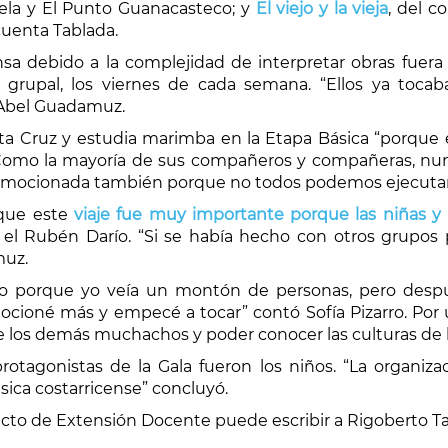
Tanela y El Punto Guanacasteco; y
El viejo y la vieja
, del c
cuenta Tablada.
ensa debido a la complejidad de interpretar obras fue
o grupal, los viernes de cada semana. “Ellos ya toca
ó Abel Guadamuz.
anta Cruz y estudia marimba en la Etapa Básica “porque 
Como la mayoría de sus compañeros y compañeras, nunca
y emocionada también porque no todos podemos ejecutar 
que este
viaje fue muy importante porque las niñas 
l Rubén Darío. “Si se había hecho con otros grupos p
muz.
do porque yo veía un montón de personas, pero despu
ioné más y empecé a tocar” contó Sofía Pizarro. Por 
e los demás muchachos y poder conocer las culturas de lo
rotagonistas de la Gala fueron los niños. “La organiz
úsica costarricense” concluyó.
cto de Extensión Docente puede escribir a Rigoberto Ta