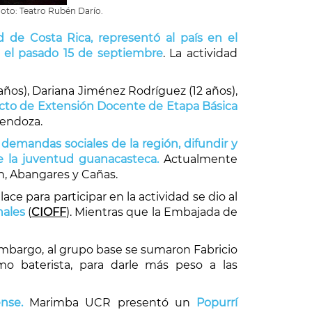
Foto: Teatro Rubén Darío.
de Costa Rica, representó al país en el
 el pasado 15 de septiembre
. La actividad
1 años), Dariana Jiménez Rodríguez (12 años),
ecto de Extensión Docente de Etapa Básica
Mendoza.
s demandas sociales de la región, difundir y
de la juventud guanacasteca.
Actualmente
án, Abangares y Cañas.
ace para participar en la actividad se dio al
nales
(
CIOFF
). Mientras que la Embajada de
n embargo, al grupo base se sumaron Fabricio
omo baterista, para darle más peso a las
ense
.
Marimba UCR presentó un
Popurrí