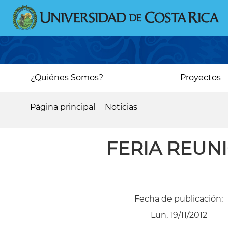
Pasar
al
contenido
principal
Main
¿Quiénes Somos?
Proyectos
navigation
Página principal
Noticias
Sobrescribir
enlaces
FERIA REUNI
de
ayuda
a
Fecha de publicación:
la
Lun, 19/11/2012
navegación