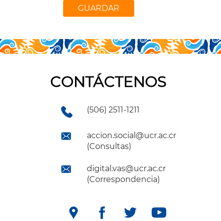
CONTÁCTENOS
(506) 2511-1211
accion.social@ucr.ac.cr
(Consultas)
digital.vas@ucr.ac.cr
(Correspondencia)