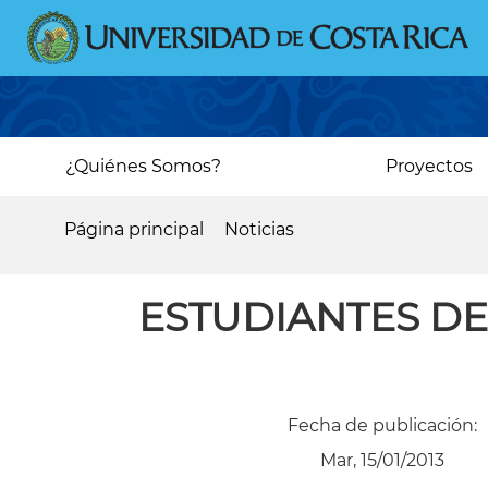
Pasar
al
contenido
principal
Main
¿Quiénes Somos?
Proyectos
navigation
Página principal
Noticias
Sobrescribir
enlaces
ESTUDIANTES D
de
ayuda
a
Fecha de publicación:
la
Mar, 15/01/2013
navegación