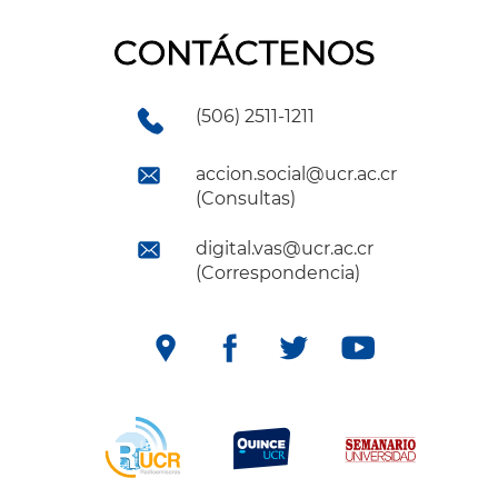
CONTÁCTENOS
(506) 2511-1211
accion.social@ucr.ac.cr
(Consultas)
digital.vas@ucr.ac.cr
(Correspondencia)