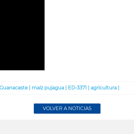
Guanacaste |
maíz pujagua |
ED-3371 |
agricultura |
VOLVER A NOTICIAS