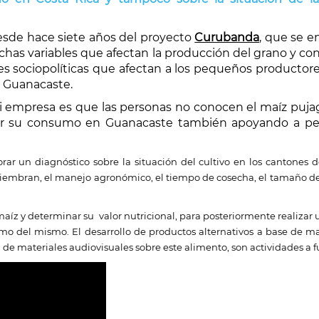
desde hace siete años del proyecto
Curubanda
, que se e
has variables que afectan la producción del grano y cons
es sociopolíticas que afectan a los pequeños productore
e Guanacaste.
i empresa es que las personas no conocen el maíz puj
mentar su consumo en Guanacaste también apoyando a 
rar un diagnóstico sobre la situación del cultivo en los cantones de
embran, el manejo agronómico, el tiempo de cosecha, el tamaño de la
 maíz y determinar su valor nutricional, para posteriormente realiz
mo del mismo. El desarrollo de productos alternativos a base de m
de materiales audiovisuales sobre este alimento, son actividades a f