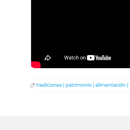
tradiciones |
patrimonio |
alimentación |