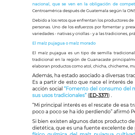
nacional, que se ven en la obligación de competi
Centroamérica después de Guatemala según la ONS
Debido a los retos que enfrentan los productores de m
personas. Uno de los esfuerzos por fomentar y prese
variedades - nativas y criollas - y a las tradiciones, 
El maíz pujagua o maíz morado
El maíz pujagua es un tipo de semilla tradicional
tradicional en la región de Guanacaste principalme
elaboran productos como atol, chicha, chicheme, ma
Además, ha estado asociado a diversas tradi
Es a partir de esto que nace el interés d
acción social
“Fomento del consumo del maí
sus usos tradicionales”
(
ED-3371
) .
“Mi principal interés es el rescate de esa
poco a poco se ha ido perdiendo” afirmó P
Si bien existen algunos datos producto de
dietética, que es una fuente excelente de
físico química del maíz pujagua cultiv