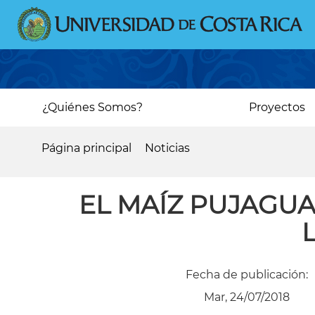
Pasar
al
contenido
principal
Main
¿Quiénes Somos?
Proyectos
navigation
Página principal
Noticias
Sobrescribir
enlaces
EL MAÍZ PUJAGUA
de
ayuda
a
Fecha de publicación:
la
Mar, 24/07/2018
navegación