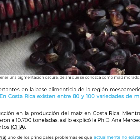
r tener una pigmentación oscura, de ahí que se conozca como maíz morado
rtantes en la base alimenticia de la región mesoameri
En Costa Rica existen entre 80 y 100 variedades de maí
cción en la producción del maíz en Costa Rica. Mientra
eron a 10.700 toneladas, así lo explicó la Ph.D. Ana Merc
tos (
CITA
).
NS
) uno de los principales problemas es que
actualmente no exist