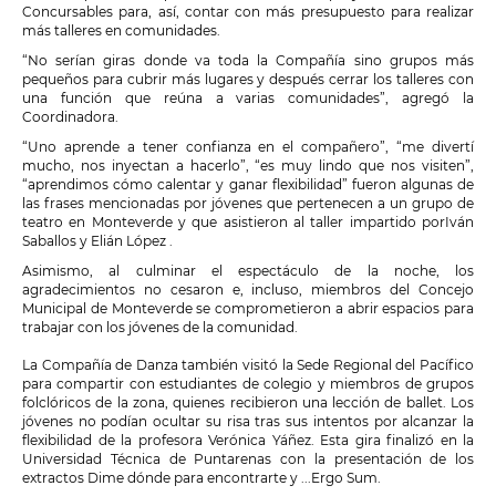
Concursables para, así, contar con más presupuesto para realizar
más talleres en comunidades.
“No serían giras donde va toda la Compañía sino grupos más
pequeños para cubrir más lugares y después cerrar los talleres con
una función que reúna a varias comunidades”, agregó la
Coordinadora.
“Uno aprende a tener confianza en el compañero”, “me divertí
mucho, nos inyectan a hacerlo”, “es muy lindo que nos visiten”,
“aprendimos cómo calentar y ganar flexibilidad” fueron algunas de
las frases mencionadas por jóvenes que pertenecen a un grupo de
teatro en Monteverde y que asistieron al taller impartido porIván
Saballos y Elián López .
Asimismo, al culminar el espectáculo de la noche, los
agradecimientos no cesaron e, incluso, miembros del Concejo
Municipal de Monteverde se comprometieron a abrir espacios para
trabajar con los jóvenes de la comunidad.
La Compañía de Danza también visitó la Sede Regional del Pacífico
para compartir con estudiantes de colegio y miembros de grupos
folclóricos de la zona, quienes recibieron una lección de ballet. Los
jóvenes no podían ocultar su risa tras sus intentos por alcanzar la
flexibilidad de la profesora Verónica Yáñez. Esta gira finalizó en la
Universidad Técnica de Puntarenas con la presentación de los
extractos Dime dónde para encontrarte y ...Ergo Sum.