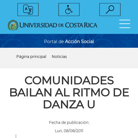
Pasar
al
contenido
principal
Portal de
Acción Social
Página principal
Noticias
Sobrescribir
enlaces
de
ayuda
COMUNIDADES
a
la
BAILAN AL RITMO DE
navegación
DANZA U
Fecha de publicación:
Lun, 08/08/2011
|