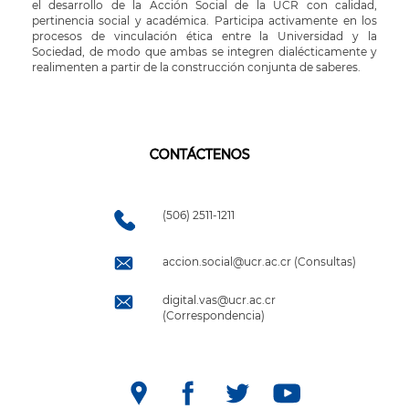
el desarrollo de la Acción Social de la UCR con calidad,
pertinencia social y académica. Participa activamente en los
procesos de vinculación ética entre la Universidad y la
Sociedad, de modo que ambas se integren dialécticamente y
realimenten a partir de la construcción conjunta de saberes.
CONTÁCTENOS
(506) 2511-1211
accion.social@ucr.ac.cr (Consultas)
digital.vas@ucr.ac.cr
(Correspondencia)