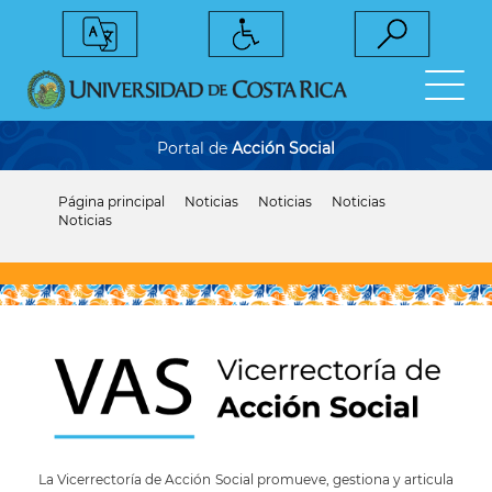
Pasar
al
contenido
principal
Portal de
Acción Social
Página principal
Noticias
Noticias
Noticias
Sobrescribir
Noticias
enlaces
de
ayuda
a
la
navegación
La Vicerrectoría de Acción Social promueve, gestiona y articula