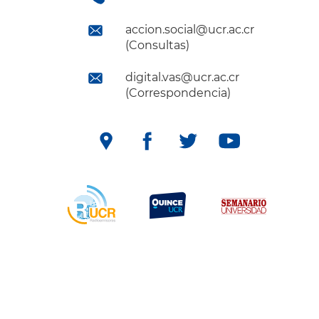
accion.social@ucr.ac.cr
(Consultas)
digital.vas@ucr.ac.cr
(Correspondencia)