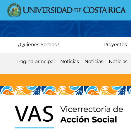
Pasar
al
contenido
principal
Main
¿Quiénes Somos?
Proyectos
navigation
Página principal
Noticias
Noticias
Noticias
Sobrescribir
enlaces
de
ayuda
a
la
navegación