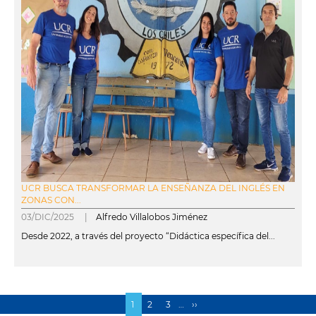
UCR BUSCA TRANSFORMAR LA ENSEÑANZA DEL INGLÉS EN
ZONAS CON...
03/DIC/2025 |
Alfredo Villalobos Jiménez
Desde 2022, a través del proyecto “Didáctica específica del...
leer más
Página
1
Page
2
Page
3
…
Siguiente
››
Paginación