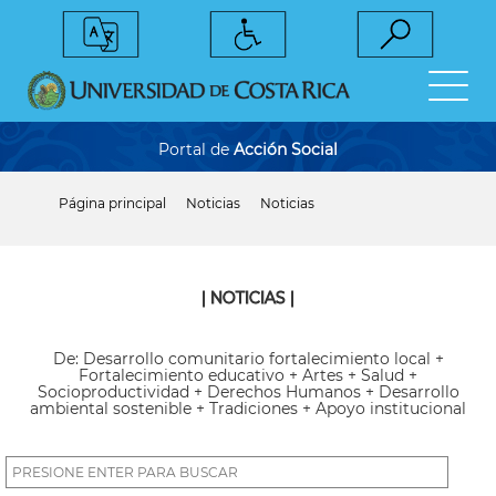
Pasar
al
contenido
principal
Portal de
Acción Social
Página principal
Noticias
Noticias
Sobrescribir
enlaces
de
ayuda
a
| NOTICIAS |
la
navegación
De: Desarrollo comunitario fortalecimiento local +
Fortalecimiento educativo + Artes + Salud +
Socioproductividad + Derechos Humanos + Desarrollo
ambiental sostenible + Tradiciones + Apoyo institucional