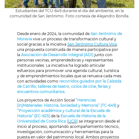
Estudiantes del TCU-649 durante el día del ambiente, en la
comunidad de San Jerónimo. Foto cortesía de Alejandro Bonilla.
Desde enero de 2024, la comunidad de
San Jerónimo de
Moravia
vive un proceso de transformación cultural y
social gracias a la iniciativa
San Jerónimo Cultura Viva
,
una propuesta construida de manera participativa por
la
Asociación de Desarrollo Integral (ADI)
junto con
personas vecinas, emprendedoras y representantes
institucionales. La iniciativa ha logrado articular
esfuerzos para promover una agenda cultural, turística
y de emprendimientos locales que se renueva cada mes
con actividades como
recorridos guiados por la Calzada
de Carrillo, talleres de teatro, ciclos de cine, ferias y
encuentros comunitarios
.
Los proyectos de Acción Social
“Herencias
(in)Materiales: Historia, Sociedad y Memoria” (TC-649)
y
“Proyección académica y cultural de la Escuela de
Historia” (EC-625)
de la
Escuela de Historia de la
Universidad de Costa Rica (
UCR
)
se integraron desde el
inicio al proceso, aportando acompañamiento técnico,
investigación, comunicación y herramientas para la
puesta en valor del patrimonio local. Ambos proyectos