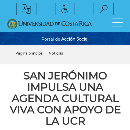
Pasar
al
contenido
principal
Portal de
Acción Social
Página principal
Noticias
Sobrescribir
enlaces
de
ayuda
SAN JERÓNIMO
a
la
IMPULSA UNA
navegación
AGENDA CULTURAL
VIVA CON APOYO DE
LA UCR