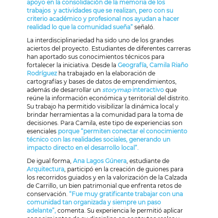
apoyo en la consolidación de la memoria de los
trabajos y actividades que se realizan, pero con su
criterio académico y profesional nos ayudan a hacer
realidad lo que la comunidad sueña”
señaló.
La interdisciplinariedad ha sido uno de los grandes
aciertos del proyecto. Estudiantes de diferentes carreras
han aportado sus conocimientos técnicos para
fortalecer la iniciativa. Desde la
Geografía
,
Camila Riaño
Rodríguez
ha trabajado en la elaboración de
cartografías y bases de datos de emprendimientos,
además de desarrollar un
storymap
interactivo
que
reúne la información económica y territorial del distrito.
Su trabajo ha permitido visibilizar la dinámica local y
brindar herramientas a la comunidad para la toma de
decisiones. Para Camila, este tipo de experiencias son
esenciales
porque “permiten conectar el conocimiento
técnico con las realidades sociales, generando un
impacto directo en el desarrollo local”.
De igual forma,
Ana Lagos Gúnera
, estudiante de
Arquitectura
, participó en la creación de guiones para
los recorridos guiados y en la valorización de la Calzada
de Carrillo, un bien patrimonial que enfrenta retos de
conservación.
“Fue muy gratificante trabajar con una
comunidad tan organizada y siempre un paso
adelante”,
comenta. Su experiencia le permitió aplicar