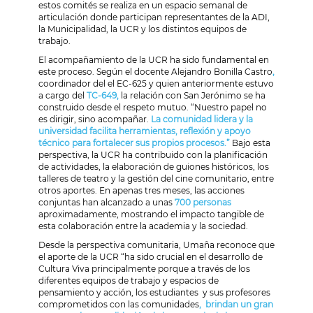
estos comités se realiza en un espacio semanal de
articulación donde participan representantes de la ADI,
la Municipalidad, la UCR y los distintos equipos de
trabajo.
El acompañamiento de la
UCR ha sido fundamental en
este proceso. Según el docente
Alejandro Bonilla Castro
,
co
ordinador del el EC-625
y quien anteriormente estuvo
a cargo del
TC-649,
la relación con San Jerónimo se ha
construido desde el respeto mutuo. “Nuestro papel no
es dirigir, sino acompañar.
La comunidad lidera y la
universidad facilita herramientas, reflexión y apoyo
técnico para fortalecer sus propios procesos.”
Bajo esta
perspectiva, la UCR ha contribuido con la planificación
de actividades, la elaboración de guiones históricos, los
talleres de teatro y la gestión del cine comunitario, entre
otros aportes. En apenas tres meses, las acciones
conjuntas han alcanzado a unas
700
personas
aproximadamente
, mostrando el impacto tangible de
esta colaboración entre la academia y la sociedad.
Desde la perspectiva comunitaria, Umaña reconoce que
el aporte de la UCR
“ha sido crucial en el desarrollo de
Cultura Viva principalmente porque a través de los
diferentes equipos de trabajo y espacios de
pensamiento y acción, los estudiantes y sus profesores
comprometidos con las comunidades
, brindan un gran