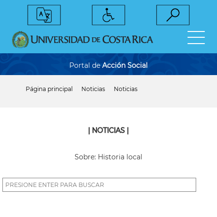
Pasar
al
contenido
principal
Portal de
Acción Social
Página principal
Noticias
Noticias
Sobrescribir
enlaces
de
ayuda
a
| NOTICIAS |
la
navegación
Sobre: Historia local