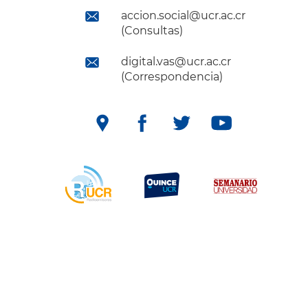
accion.social@ucr.ac.cr
(Consultas)
digital.vas@ucr.ac.cr
(Correspondencia)