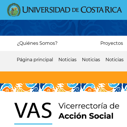
Pasar
al
contenido
principal
Main
¿Quiénes Somos?
Proyectos
navigation
Página principal
Noticias
Noticias
Noticias
Sobrescribir
enlaces
de
ayuda
a
la
navegación