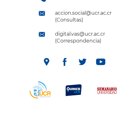
accion.social@ucr.ac.cr
(Consultas)
digital.vas@ucr.ac.cr
(Correspondencia)